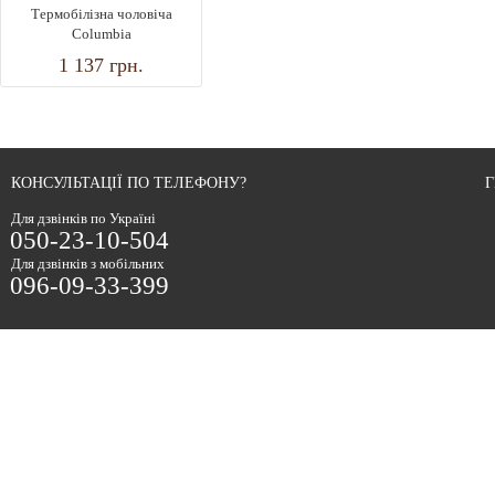
Термобілізна чоловіча
Columbia
1 137
грн.
КОНСУЛЬТАЦІЇ ПО ТЕЛЕФОНУ?
Г
Для дзвінків по Україні
050-23-10-504
Для дзвінків з мобільних
096-09-33-399