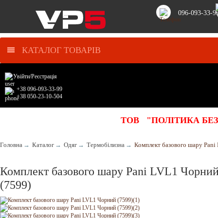
096-093-33-9
КАТАЛОГ ТОВАРІВ
Увійти
/
Реєстрація
+38 096-093-33-99
+38 050-23-10-504
ТОВ "ПОЛІТИКА БЕ
Головна
→
Каталог
→
Одяг
→
Термобілизна
→
Комплект базового шару Pani
Комплект базового шару Pani LVL1 Чорни
(7599)