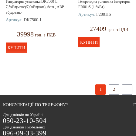
Генераторна установка DK7500-L
Генераторна установка інверторна
7,5кВт(макс)/7,0кВт(ном), бенз., АВР
F2001iS (1.6кВт)
вбудовано
Артикул:
F2001IS
Артикул:
DK7500-L
27409
грн. з ПДВ
39998
грн. з ПДВ
КУПИТИ
КУПИТИ
1
2
КОНСУЛЬТАЦІЇ ПО ТЕЛЕФОНУ?
Г
Для дзвінків по Україні
050-23-10-504
Для дзвінків з мобільних
096-09-33-399