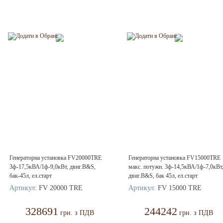
Генераторна установка FV20000TRE
Генераторна установка FV15000TRE
3ф-17,5кВА/1ф-9,0кВт, двиг.B&S,
макс. потужн. 3ф-14,5кВА/1ф-7,0кВт
бак-45л, ел.старт
двиг.B&S, бак 45л, ел.старт
Артикул:
FV 20000 TRE
Артикул:
FV 15000 TRE
328691
244242
грн. з ПДВ
грн. з ПДВ