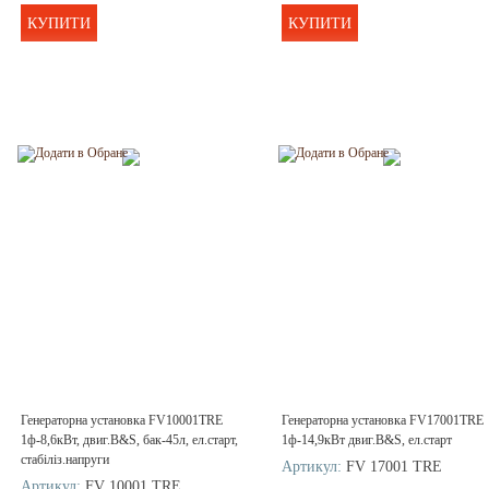
КУПИТИ
КУПИТИ
Генераторна установка FV10001TRE
Генераторна установка FV17001TRE
1ф-8,6кВт, двиг.B&S, бак-45л, ел.старт,
1ф-14,9кВт двиг.B&S, ел.старт
стабіліз.напруги
Артикул:
FV 17001 TRE
Артикул:
FV 10001 TRE