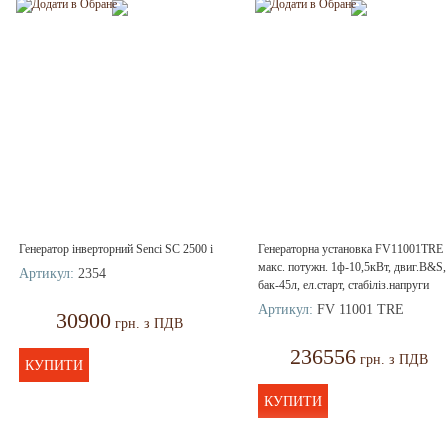
Генератор інверторний Senci SC 2500 i
Генераторна установка FV11001TRE
макс. потужн. 1ф-10,5кВт, двиг.B&S,
Артикул:
2354
бак-45л, ел.старт, стабіліз.напруги
Артикул:
FV 11001 TRE
30900
грн. з ПДВ
236556
грн. з ПДВ
КУПИТИ
КУПИТИ