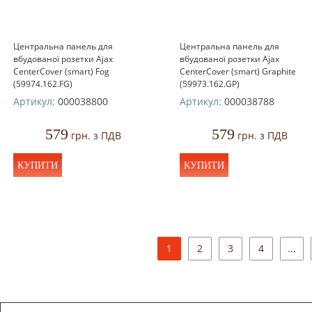
Центральна панель для
Центральна панель для
вбудованої розетки Ajax
вбудованої розетки Ajax
СenterCover (smart) Fog
СenterCover (smart) Graphite
(59974.162.FG)
(59973.162.GP)
Артикул:
000038800
Артикул:
000038788
579
579
грн. з ПДВ
грн. з ПДВ
КУПИТИ
КУПИТИ
1
2
3
4
...