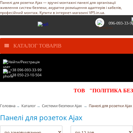
Панелі для розетки Ajax — зручні монтажні панелі для організації
живлення систем безпеки, акуратне розміщення адаптерів і кабелів,
професійний монтаж. Купити в інтернет‑магазині VP5.in.ua.
096-093-33-9
КАТАЛОГ ТОВАРІВ
Увійти
/
Реєстрація
+38 096-093-33-99
+38 050-23-10-504
ТОВ "ПОЛІТИКА БЕ
Головна
→
Каталог
→
Системи безпеки Ajax
→
Панелі для розетки Ajax
Панелі для розеток Ajax