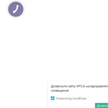
КНОПКА
ЗВ'ЯЗКУ
Дозвольте сайту VP5.in.ua відправлят
сповіщення
Powered by SendPulse
Дозвол