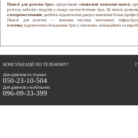
Панелі для розетки Ajax»
представляє
спеціальні монтажні панелі
, пр
розеток, кабелів і модулів у складі систем безпеки Ajax. Ці панелі дозво
електропостачання
, зробити підключення джерел живлення більш професі
Панелі для розетки — важлива частина монтажної інфрастру
естетику
підключення обладнання Ajax у житлових, комерційних та виро
Що таке панелі для розетки Ajax
Панель для розетки — це
спеціальна монтажна платформа
, що використо
встановлення розеток і джерел живлення;
зручної організації електричних компонентів;
акуратного розміщення кабелів та проводів;
створення зручного доступу до точок живлення обладнання.
Ці панелі дозволяють зробити
монтаж електроживлення системи безп
КОНСУЛЬТАЦІЇ ПО ТЕЛЕФОНУ?
Г
забезпечуючи компактність і порядок у технічних рішеннях.
Для дзвінків по Україні
Основні переваги панелей для розетки Ajax
050-23-10-504
Універсальність використання
Для дзвінків з мобільних
Панелі підходять для різних ситуацій монтажу:
096-09-33-399
розміщення адаптерів живлення;
встановлення розеток у технічних шафах;
організація розеток у приміщеннях із великою кількістю обладнання.
Зручність монтажу
Панелі створені з урахуванням потреб монтажників:
легкий доступ до точок підключення;
достатньо місця для кріплення кабелів;
продумана конструкція, що економить час установки.