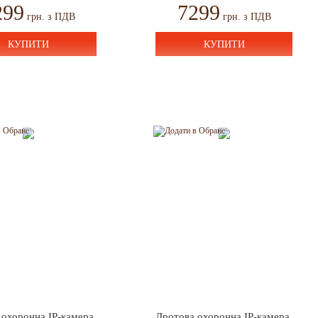
299
7299
грн. з ПДВ
грн. з ПДВ
КУПИТИ
КУПИТИ
 охоронна IP-камера
Дротова охоронна IP-камера