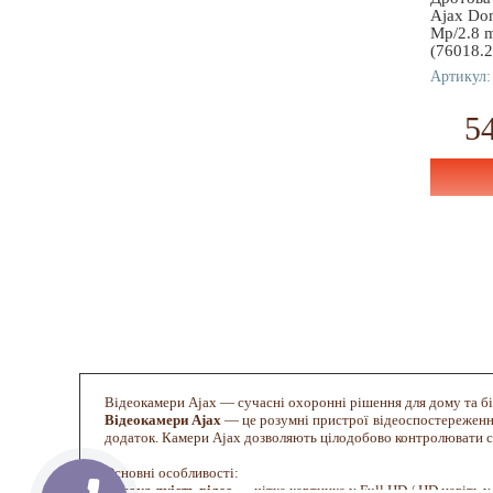
Ajax Do
Mp/2.8 
(76018.
Артикул:
5
Відеокамери Ajax — сучасні охоронні рішення для дому та б
Відеокамери Ajax
— це розумні пристрої відеоспостереження
додаток. Камери Ajax дозволяють цілодобово контролювати сит
Основні особливості:
Висока якість відео
— чітка картинка у Full HD / HD навіть у