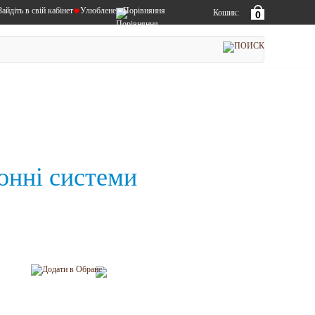
Зайдіть в свій кабінет
Улюблене
Порівняння
Кошик:
0
онні системи