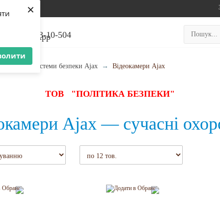
×
Блог
яти
99;
050-23-10-504
волити
аталог
→
Системи безпеки Ajax
→
Відеокамери Ajax
ТОВ "ПОЛІТИКА БЕЗПЕКИ"
окамери Ajax — сучасні охор