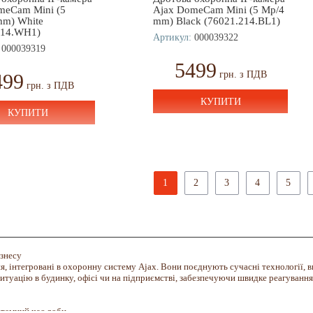
meCam Mini (5
Ajax DomeCam Mini (5 Mp/4
mm) White
mm) Black (76021.214.BL1)
214.WH1)
Артикул:
000039322
000039319
5499
грн. з ПДВ
499
грн. з ПДВ
КУПИТИ
КУПИТИ
1
2
3
4
5
ізнесу
, інтегровані в охоронну систему Ajax. Вони поєднують сучасні технології, в
уацію в будинку, офісі чи на підприємстві, забезпечуючи швидке реагування н
 темний час доби.