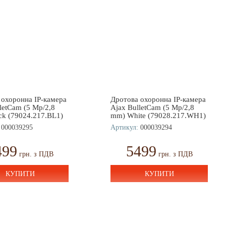
 охоронна IP-камера
Дротова охоронна IP-камера
letCam (5 Mp/2,8
Ajax BulletCam (5 Mp/2,8
ck (79024.217.BL1)
mm) White (79028.217.WH1)
000039295
Артикул:
000039294
499
5499
грн. з ПДВ
грн. з ПДВ
КУПИТИ
КУПИТИ