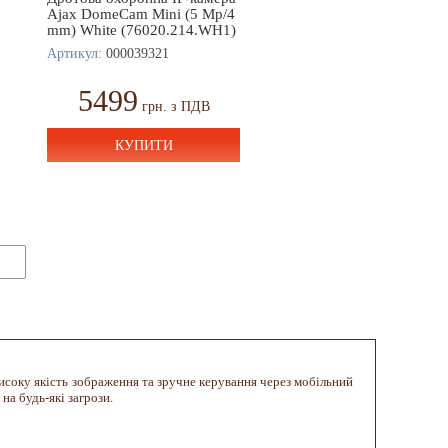
Ajax DomeCam Mini (5 Mp/4
mm) White (76020.214.WH1)
Артикул:
000039321
5499
грн. з ПДВ
КУПИТИ
исоку якість зображення та зручне керування через мобільний
а будь-які загрози.