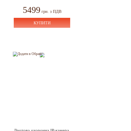
5499
грн. з ПДВ
КУПИТИ
Дротова охоронна IP-камера