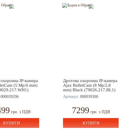
 охоронна IP-камера
Дротова охоронна IP-камера
lletCam (5 Mp/4 mm)
Ajax BulletCam (8 Mp/2,8
79029.217.WH1)
mm) Black (79026.217.BL1)
000039296
Артикул:
000039300
499
7299
грн. з ПДВ
грн. з ПДВ
КУПИТИ
КУПИТИ