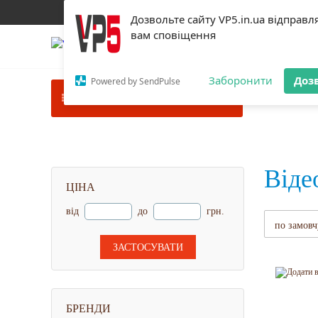
Оплата і доставка
Питання і відповіді
Контакти
Дозвольте сайту VP5.in.ua відправл
вам сповіщення
096-093-33-
інтернет-магазин
Заборонити
Доз
Powered by SendPulse
Головна
→
К
КАТАЛОГ ТОВАРІВ
Віде
ЦІНА
від
до
грн.
ЗАСТОСУВАТИ
БРЕНДИ