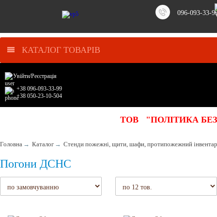
096-093-33-9
КАТАЛОГ ТОВАРІВ
Увійти
/
Реєстрація
+38 096-093-33-99
+38 050-23-10-504
ТОВ "ПОЛІТИКА БЕ
Головна
→
Каталог
→
Стенди пожежні, щити, шафи, протипожежний інвента
Погони ДСНС