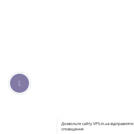
КНОПКА
ЗВ'ЯЗКУ
Дозвольте сайту VP5.in.ua відправляти
сповіщення