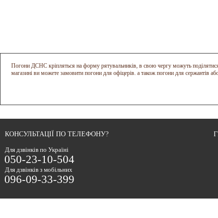
Погони ДСНС кріпляться на форму рятувальників, в свою чергу можуть поділятися
магазині ви можете замовити погони для офіцерів. а також погони для сержантів аб
КОНСУЛЬТАЦІЇ ПО ТЕЛЕФОНУ?
Г
Для дзвінків по Україні
050-23-10-504
Для дзвінків з мобільних
096-09-33-399