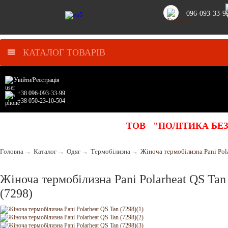
096-093-33-9
КАТАЛОГ ТОВАРІВ
Увійти
/
Реєстрація
+38 096-093-33-99
+38 050-23-10-504
ТОВ "ПОЛІТИКА БЕ
Головна
→
Каталог
→
Одяг
→
Термобілизна
→
Жіноча термобілизна Pani Pola
Жіноча термобілизна Pani Polarheat QS Tan
(7298)